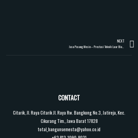
NEXT
Jasa Pasang Mesin – Prestasi Teknik Luar Biasa di PT. TAE HANG Indonesia
CONTACT
Citarik, Jl. Raya Citarik Jl. Raya Rw. Bangkong No.3, Jatireja, Kec.
Cikarang Tim., Jawa Barat 17828
total_bangunsemesta@yahoo.co.id
+62 813-1090-8031